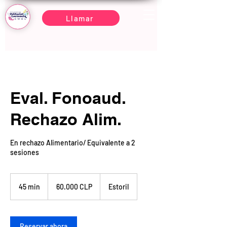
Llamar
Eval. Fonoaud.
Rechazo Alim.
En rechazo Alimentario/ Equivalente a 2
sesiones
60.000
pesos
45 min
4
60.000 CLP
Estoril
chilenos
5
m
i
Reservar ahora