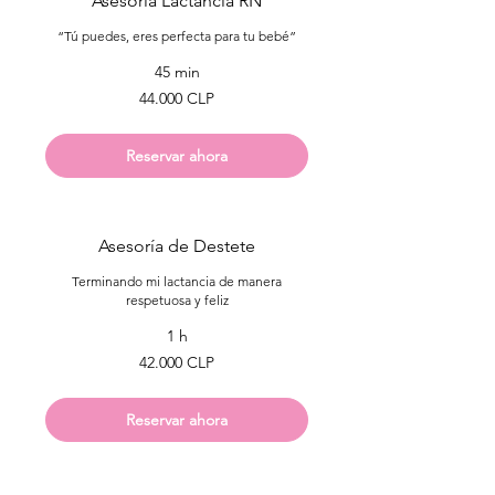
Asesoría Lactancia RN
“Tú puedes, eres perfecta para tu bebé”
45 min
44.000
44.000 CLP
pesos
chilenos
Reservar ahora
Asesoría de Destete
Terminando mi lactancia de manera
respetuosa y feliz
1 h
42.000
42.000 CLP
pesos
chilenos
Reservar ahora