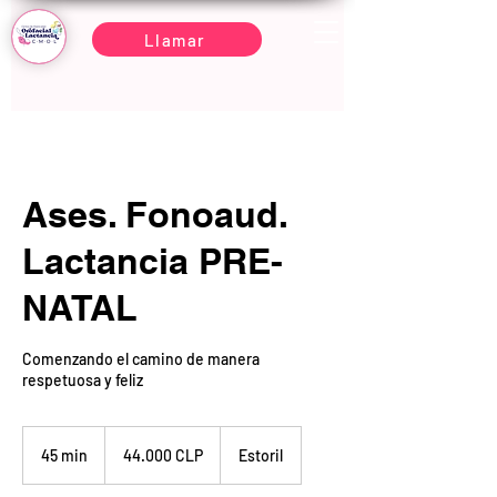
Llamar
Ases. Fonoaud.
Lactancia PRE-
NATAL
Comenzando el camino de manera
respetuosa y feliz
44.000
pesos
45 min
4
44.000 CLP
Estoril
chilenos
5